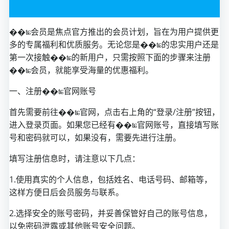
��ʨ会员是焦点官方推出的会员计划，旨在为用户提供更
多的专属福利和优质服务。无论您是��ʨ的忠实用户还是
第一次接触��ʨ的新用户，只需按照下面的步骤来注册
��ʨ会员，就能享受海量的优惠福利。
一、注册��ʨ官网账号
首先需要前往��ʨ官网，点击右上角的“登录/注册”按钮，
进入登录页面。如果您已经有��ʨ官网账号，直接填写账
号和密码就可以，如果没有，需要先进行注册。
填写注册信息时，请注意以下几点：
1.使用真实的个人信息，包括姓名、电话号码、邮箱等，
这样方便日后会员服务与联系。
2.选择安全的账号密码，并妥善保管好自己的账号信息，
以免密码泄露或其他账号安全问题。